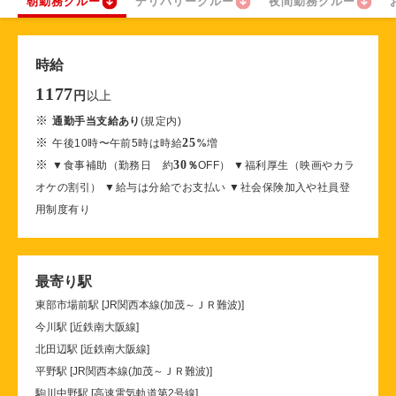
朝勤務クルー
デリバリークルー
夜間勤務クルー
時給
1177
以上
円
※
通勤手当支給あり
(規定内)
※
25
午後10時〜午前5時は時給
%
増
※
30
▼食事補助（勤務日 約
％
OFF） ▼福利厚生（映画やカラ
オケの割引） ▼給与は分給でお支払い ▼社会保険加入や社員登
用制度有り
最寄り駅
東部市場前駅 [JR関西本線(加茂～ＪＲ難波)]
今川駅 [近鉄南大阪線]
北田辺駅 [近鉄南大阪線]
平野駅 [JR関西本線(加茂～ＪＲ難波)]
駒川中野駅 [高速電気軌道第2号線]