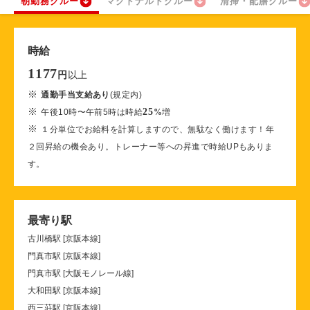
朝勤務クルー
マクドナルドクルー
清掃・配膳クルー
時給
1177
以上
円
※
通勤手当支給あり
(規定内)
※
25
午後10時〜午前5時は時給
%
増
※
１分単位でお給料を計算しますので、無駄なく働けます！年
２回昇給の機会あり。トレーナー等への昇進で時給UPもありま
す。
最寄り駅
古川橋駅 [京阪本線]
門真市駅 [京阪本線]
門真市駅 [大阪モノレール線]
大和田駅 [京阪本線]
西三荘駅 [京阪本線]