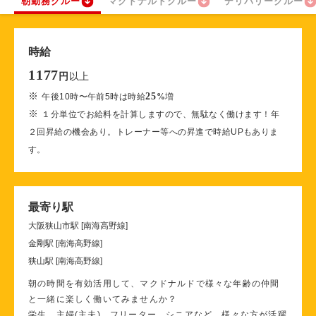
朝勤務クルー
マクドナルドクルー
デリバリークルー
時給
1177
以上
円
※
25
午後10時〜午前5時は時給
%
増
※
１分単位でお給料を計算しますので、無駄なく働けます！年
２回昇給の機会あり。トレーナー等への昇進で時給UPもありま
す。
最寄り駅
大阪狭山市駅 [南海高野線]
金剛駅 [南海高野線]
狭山駅 [南海高野線]
朝の時間を有効活用して、マクドナルドで様々な年齢の仲間
と一緒に楽しく働いてみませんか？
学生、主婦(主夫)、フリーター、シニアなど、様々な方が活躍