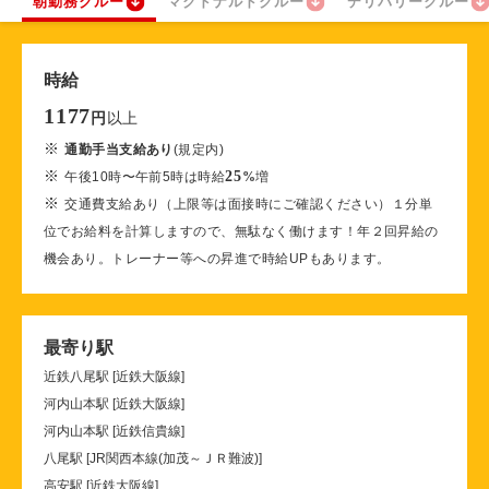
朝勤務クルー
マクドナルドクルー
デリバリークルー
時給
1177
以上
円
※
通勤手当支給あり
(規定内)
※
25
午後10時〜午前5時は時給
%
増
※
交通費支給あり（上限等は面接時にご確認ください）１分単
位でお給料を計算しますので、無駄なく働けます！年２回昇給の
機会あり。トレーナー等への昇進で時給UPもあります。
最寄り駅
近鉄八尾駅 [近鉄大阪線]
河内山本駅 [近鉄大阪線]
河内山本駅 [近鉄信貴線]
八尾駅 [JR関西本線(加茂～ＪＲ難波)]
高安駅 [近鉄大阪線]