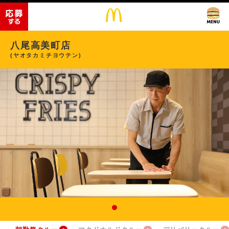
八尾高美町店
(ヤオタカミチヨウテン)