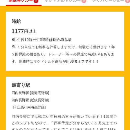
朝勤務クルー
マクドナルドクルー
デリバリークルー
時給
1177
以上
円
※
25
午後10時〜午前5時は時給
%
増
※
１分単位でお給料を計算しますので、無駄なく働けます！年
２回昇給の機会あり。トレーナー等への昇進で時給UPもありま
30
す。勤務時はマクドナルド商品が約
％
オフです！！
最寄り駅
河内長野駅 [南海高野線]
河内長野駅 [近鉄長野線]
千代田駅 [南海高野線]
河内長野店では幅広い年齢層の方々が働いています！1週間ご
とのシフト制なので、「行事予定が分からない1ヶ月先までバ
イトの予定が入ってる」なんてことはありません！週に1日2