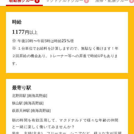
朝勤務クルー
マクドナルドクルー
清掃・配膳クルー
時給
1177
以上
円
※
25
午後10時〜午前5時は時給
%
増
※
１分単位でお給料を計算しますので、無駄なく働けます！年
２回昇給の機会あり。トレーナー等への昇進で時給UPもありま
す。
最寄り駅
北野田駅 [南海高野線]
狭山駅 [南海高野線]
萩原天神駅 [南海高野線]
朝の時間を有効活用して、マクドナルドで様々な年齢の仲間
と一緒に楽しく働いてみませんか？
学生、主婦(主夫)、フリーター、シニアなど、様々な方が活躍