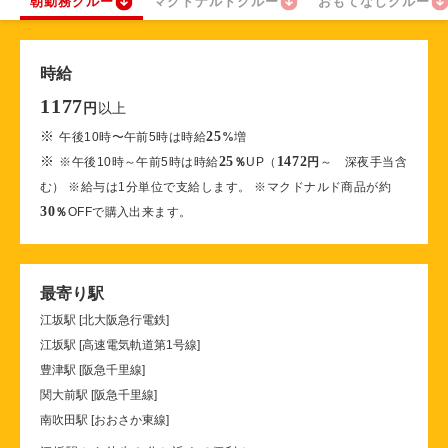
朝勤務クルー
マクドナルドクルー
おもてなしクルー
時給
1177
以上
円
※
25
午後10時〜午前5時は時給
%
増
※
25
1472
※午後10時～午前5時は時給
％
UP（
円
～ 深夜手当含
む） ※給与は1分単位で支給します。 ※マクドナルド商品が約
30
％
OFFで購入出来ます。
最寄り駅
江坂駅 [北大阪急行電鉄]
江坂駅 [高速電気軌道第1号線]
豊津駅 [阪急千里線]
関大前駅 [阪急千里線]
南吹田駅 [おおさか東線]