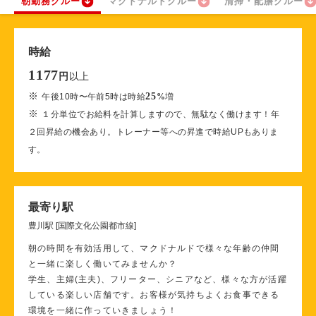
朝勤務クルー
マクドナルドクルー
清掃・配膳クルー
時給
1177
以上
円
※
25
午後10時〜午前5時は時給
%
増
※
１分単位でお給料を計算しますので、無駄なく働けます！年
２回昇給の機会あり。トレーナー等への昇進で時給UPもありま
す。
最寄り駅
豊川駅 [国際文化公園都市線]
朝の時間を有効活用して、マクドナルドで様々な年齢の仲間
と一緒に楽しく働いてみませんか？
学生、主婦(主夫)、フリーター、シニアなど、様々な方が活躍
している楽しい店舗です。お客様が気持ちよくお食事できる
環境を一緒に作っていきましょう！