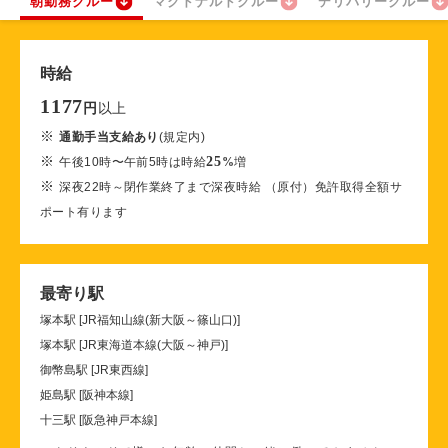
朝勤務クルー
マクドナルドクルー
デリバリークルー
時給
1177
以上
円
※
通勤手当支給あり
(規定内)
※
25
午後10時〜午前5時は時給
%
増
※
深夜22時～閉作業終了まで深夜時給 （原付）免許取得全額サ
ポート有ります
最寄り駅
塚本駅 [JR福知山線(新大阪～篠山口)]
塚本駅 [JR東海道本線(大阪～神戸)]
御幣島駅 [JR東西線]
姫島駅 [阪神本線]
十三駅 [阪急神戸本線]