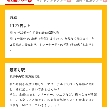
朝勤務クルー
マクドナルドクルー
清掃・配膳クルー
時給
1177
以上
円
※
25
午後10時〜午前5時は時給
%
増
※
１分単位でお給料を計算しますので、無駄なく働けます！年
２回昇給の機会あり。トレーナー等への昇進で時給UPもありま
す。
最寄り駅
和泉中央駅 [南海泉北線]
朝の時間を有効活用して、マクドナルドで様々な年齢の仲間
と一緒に楽しく働いてみませんか？
学生、主婦(主夫)、フリーター、シニアなど、様々な方が活躍
している楽しい店舗です。お客様が気持ちよくお食事できる
環境を一緒に作っていきましょう！