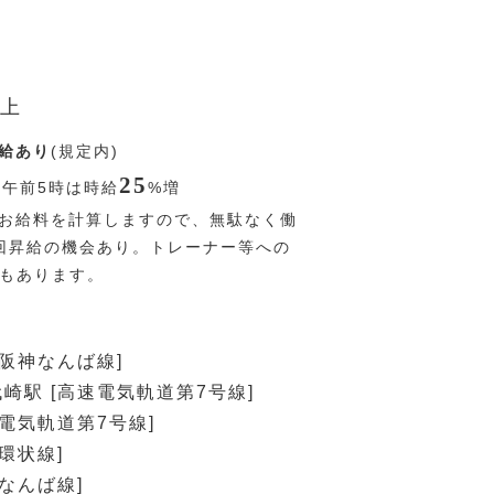
上
給あり
(規定内)
25
〜午前5時は時給
%
増
お給料を計算しますので、無駄なく働
回昇給の機会あり。トレーナー等への
Pもあります。
[阪神なんば線]
崎駅 [高速電気軌道第7号線]
速電気軌道第7号線]
環状線]
神なんば線]