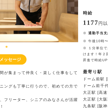
時給
1177
円
以
※
通勤手当支
※
午後10時
※
１分単位で
けます！年２
メッセージ
昇進で時給U
最寄り駅
間が集まって仲良く・楽しく仕事をして
ドーム前駅 
ドーム前千代
ニングも丁寧に行うので、初めての方で
大正駅 [高
大正駅 [大阪
、フリーター、シニアのみなさんが活躍
九条駅 [阪
！