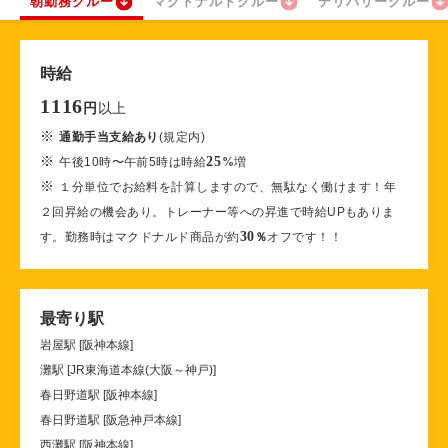
朝勤務クルー
マクドナルドクルー
デリバリークルー
時給
1116
以上
円
※
通勤手当支給あり
(規定内)
※
25
午後10時〜午前5時は時給
%
増
※
１分単位でお給料を計算しますので、無駄なく働けます！年
２回昇給の機会あり。トレーナー等への昇進で時給UPもありま
30
す。勤務時はマクドナルド商品が約
％
オフです！！
最寄り駅
岩屋駅 [阪神本線]
灘駅 [JR東海道本線(大阪～神戸)]
春日野道駅 [阪神本線]
春日野道駅 [阪急神戸本線]
西灘駅 [阪神本線]