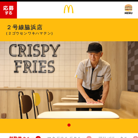
２号線脇浜店
(２ゴウセンワキハマテン)