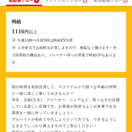
朝勤務クルー
マクドナルドクルー
夜間勤務クルー
時給
1116
以上
円
※
25
午後10時〜午前5時は時給
%
増
※
１分単位でお給料を計算しますので、無駄なく働けます！年
２回昇給の機会あり。トレーナー等への昇進で時給UPもありま
す。
朝の時間を有効活用して、マクドナルドで様々な年齢の仲間
と一緒に楽しく働いてみませんか？
学生、主婦(主夫)、フリーター、シニアなど、様々な方が活躍
している楽しい店舗です。お客様が気持ちよくお食事できる
環境を一緒に作っていきましょう！
アルバイトが初めてや久しぶりという方でも、できるように
なるまでしっかり教えますのでご安心ください！