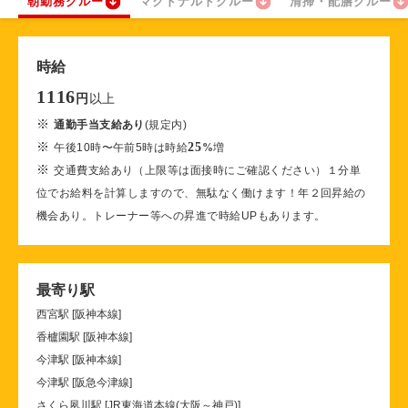
朝勤務クルー
マクドナルドクルー
清掃・配膳クルー
時給
1116
以上
円
※
通勤手当支給あり
(規定内)
※
25
午後10時〜午前5時は時給
%
増
※
交通費支給あり（上限等は面接時にご確認ください）１分単
位でお給料を計算しますので、無駄なく働けます！年２回昇給の
機会あり。トレーナー等への昇進で時給UPもあります。
最寄り駅
西宮駅 [阪神本線]
香櫨園駅 [阪神本線]
今津駅 [阪神本線]
今津駅 [阪急今津線]
さくら夙川駅 [JR東海道本線(大阪～神戸)]