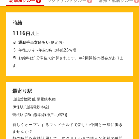
朝勤務クルー
マクドナルドクルー
清掃・配膳クルー
時給
1116
以上
円
※
通勤手当支給あり
(規定内)
※
25
午後10時〜午前5時は時給
%
増
※
お給料は1分単位で計算されます。年2回昇給の機会がありま
す。
最寄り駅
山陽曽根駅 [山陽電鉄本線]
伊保駅 [山陽電鉄本線]
曽根駅 [JR山陽本線(神戸～姫路)]
新しくオープンするマクドナルドで新しい仲間と一緒に働き
ませんか？
朝の時間を有効活用して、マクドナルドで様々な年齢の仲間