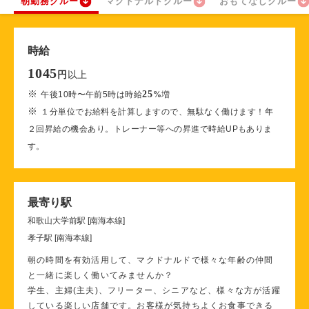
朝勤務クルー
マクドナルドクルー
おもてなしクルー
時給
1045
以上
円
※
25
午後10時〜午前5時は時給
%
増
※
１分単位でお給料を計算しますので、無駄なく働けます！年
２回昇給の機会あり。トレーナー等への昇進で時給UPもありま
す。
最寄り駅
和歌山大学前駅 [南海本線]
孝子駅 [南海本線]
朝の時間を有効活用して、マクドナルドで様々な年齢の仲間
と一緒に楽しく働いてみませんか？
学生、主婦(主夫)、フリーター、シニアなど、様々な方が活躍
している楽しい店舗です。お客様が気持ちよくお食事できる