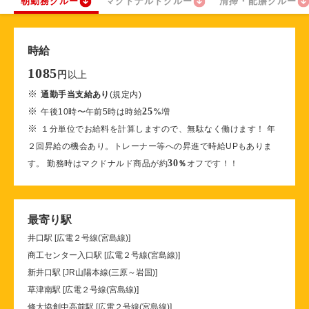
朝勤務クルー
マクドナルドクルー
清掃・配膳クルー
時給
1085
以上
円
※
通勤手当支給あり
(規定内)
※
25
午後10時〜午前5時は時給
%
増
※
１分単位でお給料を計算しますので、無駄なく働けます！ 年
２回昇給の機会あり。トレーナー等への昇進で時給UPもありま
30
す。 勤務時はマクドナルド商品が約
％
オフです！！
最寄り駅
井口駅 [広電２号線(宮島線)]
商工センター入口駅 [広電２号線(宮島線)]
新井口駅 [JR山陽本線(三原～岩国)]
草津南駅 [広電２号線(宮島線)]
修大協創中高前駅 [広電２号線(宮島線)]