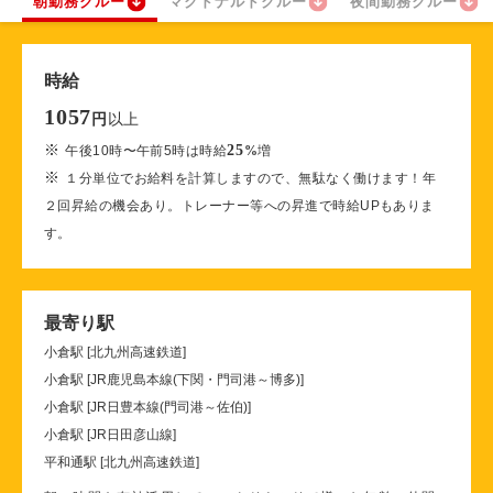
朝勤務クルー
マクドナルドクルー
夜間勤務クルー
時給
1057
以上
円
※
25
午後10時〜午前5時は時給
%
増
※
１分単位でお給料を計算しますので、無駄なく働けます！年
２回昇給の機会あり。トレーナー等への昇進で時給UPもありま
す。
最寄り駅
小倉駅 [北九州高速鉄道]
小倉駅 [JR鹿児島本線(下関・門司港～博多)]
小倉駅 [JR日豊本線(門司港～佐伯)]
小倉駅 [JR日田彦山線]
平和通駅 [北九州高速鉄道]