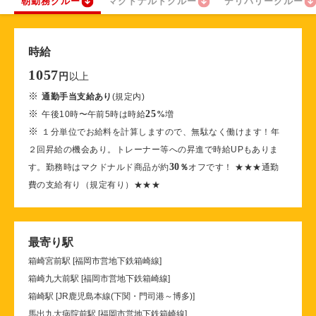
朝勤務クルー
マクドナルドクルー
デリバリークルー
時給
1057
以上
円
※
通勤手当支給あり
(規定内)
※
25
午後10時〜午前5時は時給
%
増
※
１分単位でお給料を計算しますので、無駄なく働けます！年
２回昇給の機会あり。トレーナー等への昇進で時給UPもありま
30
す。勤務時はマクドナルド商品が約
％
オフです！ ★★★通勤
費の支給有り（規定有り）★★★
最寄り駅
箱崎宮前駅 [福岡市営地下鉄箱崎線]
箱崎九大前駅 [福岡市営地下鉄箱崎線]
箱崎駅 [JR鹿児島本線(下関・門司港～博多)]
馬出九大病院前駅 [福岡市営地下鉄箱崎線]