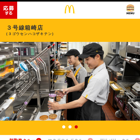
３号線箱崎店
(３ゴウセンハコザキテン)