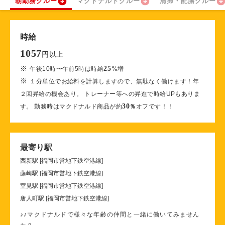
朝勤務クルー
マクドナルドクルー
清掃・配膳クルー
時給
1057
以上
円
※
25
午後10時〜午前5時は時給
%
増
※
１分単位でお給料を計算しますので、無駄なく働けます！年
２回昇給の機会あり。 トレーナー等への昇進で時給UPもありま
30
す。 勤務時はマクドナルド商品が約
％
オフです！！
最寄り駅
西新駅 [福岡市営地下鉄空港線]
藤崎駅 [福岡市営地下鉄空港線]
室見駅 [福岡市営地下鉄空港線]
唐人町駅 [福岡市営地下鉄空港線]
♪♪マクドナルドで様々な年齢の仲間と一緒に働いてみません