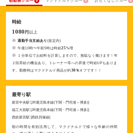
朝勤務クルー
マクドナルドクルー
おもてなしクルー
時給
1080
以上
円
※
通勤手当支給あり
(規定内)
※
25
午後10時〜午前5時は時給
%
増
※
１分単位でお給料を計算しますので、無駄なく働けます！年
２回昇給の機会あり。トレーナー等への昇進で時給UPもありま
30
す。勤務時はマクドナルド商品が約
％
オフです！！
最寄り駅
新宮中央駅 [JR鹿児島本線(下関・門司港～博多)]
福工大前駅 [JR鹿児島本線(下関・門司港～博多)]
西鉄新宮駅 [西鉄貝塚線]
朝の時間を有効活用して、マクドナルドで様々な年齢の仲間