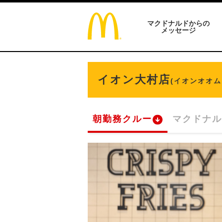
マクドナルドからの
メッセージ
イオン大村店
(イオンオオム
朝勤務クルー
マクドナル