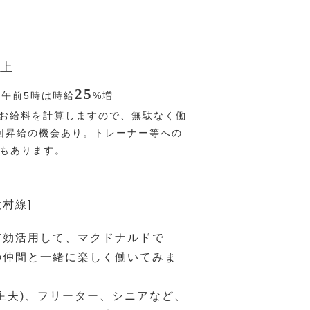
上
25
〜午前5時は時給
%
増
お給料を計算しますので、無駄なく働
回昇給の機会あり。トレーナー等への
Pもあります。
大村線]
有効活用して、マクドナルドで
の仲間と一緒に楽しく働いてみま
主夫)、フリーター、シニアなど、