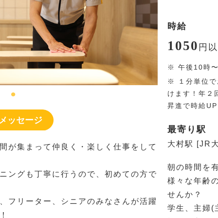
時給
1050
円
以
※
午後10時
※
１分単位で
けます！年２
昇進で時給U
メッセージ
最寄り駅
大村駅 [JR
間が集まって仲良く・楽しく仕事をして
朝の時間を
ニングも丁寧に行うので、初めての方で
様々な年齢
せんか？
、フリーター、シニアのみなさんが活躍
学生、主婦(
！