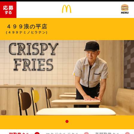
４９９浪の平店
(４９９ナミノヒラテン)