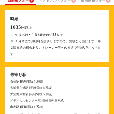
朝勤務クルー
マクドナルドクルー
夜間勤務クルー
時給
1035
以上
円
※
25
午後10時〜午前5時は時給
%
増
※
１分単位でお給料を計算しますので、無駄なく働けます！年
２回昇給の機会あり。トレーナー等への昇進で時給UPもありま
す。
最寄り駅
石橋駅 [長崎電軌５系統]
大浦天主堂駅 [長崎電軌５系統]
大浦海岸通駅 [長崎電軌５系統]
メディカルセンター駅 [長崎電軌５系統]
出島駅 [長崎電軌１系統]