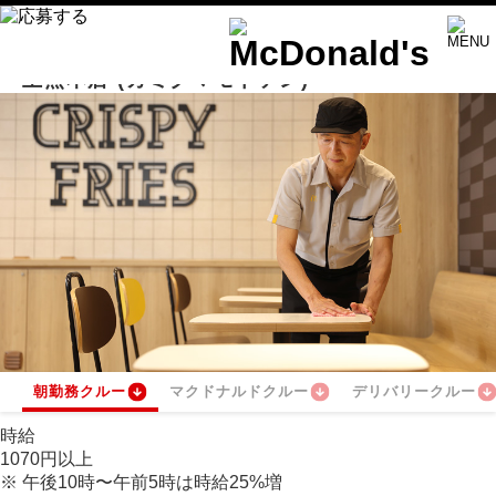
上熊本店
(カミクマモトテン)
朝勤務クルー
マクドナルドクルー
デリバリークルー
時給
1070
円
以上
※
午後10時〜午前5時は時給
25
%
増