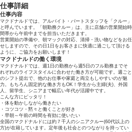
仕事詳細
仕事内容
マクドナルドでは、アルバイト・パートスタッフを「クルー」
と呼んでいます。「朝勤務クルー」は、主に店舗の営業開始時
間帯から午前中までを担当いただきます。
営業開始の準備や、朝マックの対応、清掃・洗い物などをお任
せしますので、その日1日をお客さまに快適に過ごして頂ける
ように、ご協力をお願いします！
マクドナルドの働く環境
マクドナルドでは、週1日の勤務から週5日のフル勤務までそ
れぞれのライフスタイルに合わせた働き方が可能です。週ごと
のシフト提出で、他のお仕事や家庭と両立もしやすいのが魅
力。もちろん固定的な働き方もOK！学生から主婦(夫)、外国
人、留学生、シニアまで幅広い年代が活躍中です。
こんな方にピッタリ！
・体を動かしながら働きたい
・コツコツ・黙々と働くことが好き
・早朝～午前の時間を有効に使いたい
全国のマクドナルドには約７千人のシニアクルー(60代以上の
方)が在籍しています。定年後も社会とのつながりを持ってい