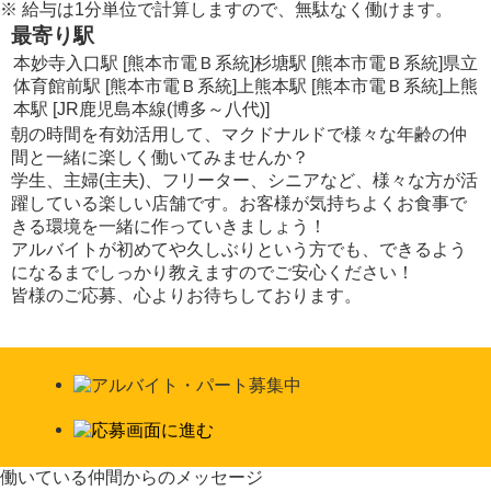
※
給与は1分単位で計算しますので、無駄なく働けます。
最寄り駅
本妙寺入口駅 [熊本市電Ｂ系統]
杉塘駅 [熊本市電Ｂ系統]
県立
体育館前駅 [熊本市電Ｂ系統]
上熊本駅 [熊本市電Ｂ系統]
上熊
本駅 [JR鹿児島本線(博多～八代)]
朝の時間を有効活用して、マクドナルドで様々な年齢の仲
間と一緒に楽しく働いてみませんか？
学生、主婦(主夫)、フリーター、シニアなど、様々な方が活
躍している楽しい店舗です。お客様が気持ちよくお食事で
きる環境を一緒に作っていきましょう！
アルバイトが初めてや久しぶりという方でも、できるよう
になるまでしっかり教えますのでご安心ください！
皆様のご応募、心よりお待ちしております。
働いている仲間からのメッセージ