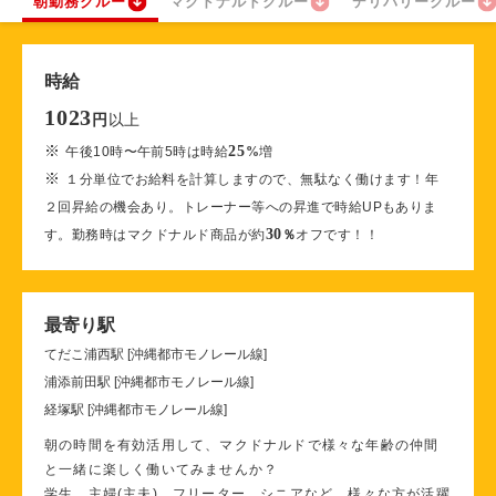
朝勤務クルー
マクドナルドクルー
デリバリークルー
時給
1023
以上
円
※
25
午後10時〜午前5時は時給
%
増
※
１分単位でお給料を計算しますので、無駄なく働けます！年
２回昇給の機会あり。トレーナー等への昇進で時給UPもありま
30
す。勤務時はマクドナルド商品が約
％
オフです！！
最寄り駅
てだこ浦西駅 [沖縄都市モノレール線]
浦添前田駅 [沖縄都市モノレール線]
経塚駅 [沖縄都市モノレール線]
朝の時間を有効活用して、マクドナルドで様々な年齢の仲間
と一緒に楽しく働いてみませんか？
学生、主婦(主夫)、フリーター、シニアなど、様々な方が活躍