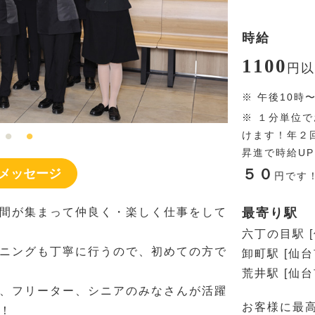
時給
1100
円
以
※
午後10時
※
１分単位で
けます！年２
昇進で時給U
５０
メッセージ
円
です
間が集まって仲良く・楽しく仕事をして
最寄り駅
六丁の目駅 
ニングも丁寧に行うので、初めての方で
卸町駅 [仙
荒井駅 [仙
、フリーター、シニアのみなさんが活躍
お客様に最
！