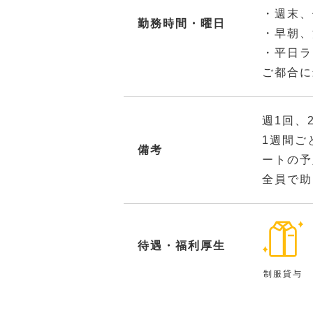
・週末、
勤務時間・曜日
・早朝、
・平日ラ
ご都合に
週1回、
1週間ご
備考
ートの予
全員で助
待遇・福利厚生
制服貸与