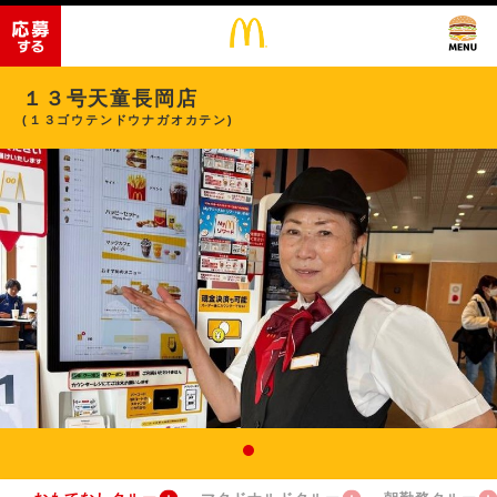
１３号天童長岡店
(１３ゴウテンドウナガオカテン)