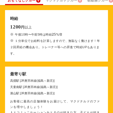
おもてなしクルー
マクドナルドクルー
朝勤務クルー
時給
1200
以上
円
※
25
午後10時〜午前5時は時給
%
増
※
１分単位でお給料を計算しますので、無駄なく働けます！年
２回昇給の機会あり。トレーナー等への昇進で時給UPもありま
す。
最寄り駅
高擶駅 [JR奥羽本線(福島～新庄)]
天童南駅 [JR奥羽本線(福島～新庄)]
漆山駅 [JR奥羽本線(福島～新庄)]
お客様に最高の店舗体験をお届けして、マクドナルドのファ
ンを増やしましょう！
人とコミュニケーションをとるのが好きな方、子どもが好き