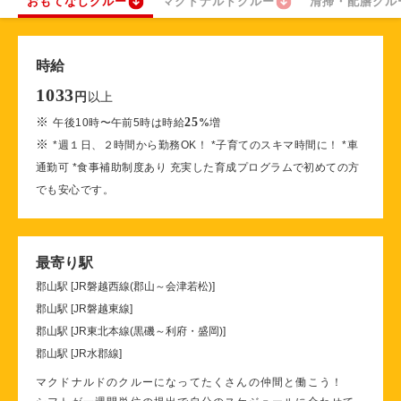
おもてなしクルー
マクドナルドクルー
清掃・配膳クル
時給
1033
以上
円
※
25
午後10時〜午前5時は時給
%
増
※
*週１日、２時間から勤務OK！ *子育てのスキマ時間に！ *車
通勤可 *食事補助制度あり 充実した育成プログラムで初めての方
でも安心です。
最寄り駅
郡山駅 [JR磐越西線(郡山～会津若松)]
郡山駅 [JR磐越東線]
郡山駅 [JR東北本線(黒磯～利府・盛岡)]
郡山駅 [JR水郡線]
マクドナルドのクルーになってたくさんの仲間と働こう！