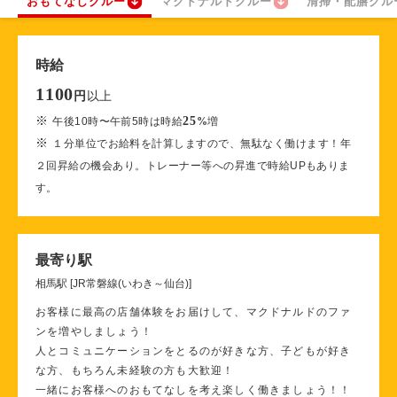
おもてなしクルー
マクドナルドクルー
清掃・配膳クル
時給
1100
以上
円
※
25
午後10時〜午前5時は時給
%
増
※
１分単位でお給料を計算しますので、無駄なく働けます！年
２回昇給の機会あり。トレーナー等への昇進で時給UPもありま
す。
最寄り駅
相馬駅 [JR常磐線(いわき～仙台)]
お客様に最高の店舗体験をお届けして、マクドナルドのファ
ンを増やしましょう！
人とコミュニケーションをとるのが好きな方、子どもが好き
な方、もちろん未経験の方も大歓迎！
一緒にお客様へのおもてなしを考え楽しく働きましょう！！