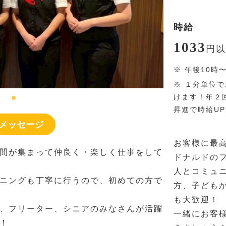
時給
1033
円
以
※
午後10時
※
１分単位で
けます！年２
昇進で時給U
メッセージ
お客様に最
間が集まって仲良く・楽しく仕事をして
ドナルドの
人とコミュ
ニングも丁寧に行うので、初めての方で
方、子ども
も大歓迎！
、フリーター、シニアのみなさんが活躍
一緒にお客
！