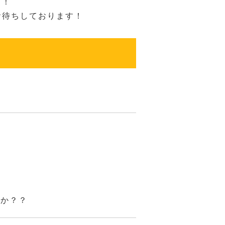
！！
お待ちしております！
んか？？