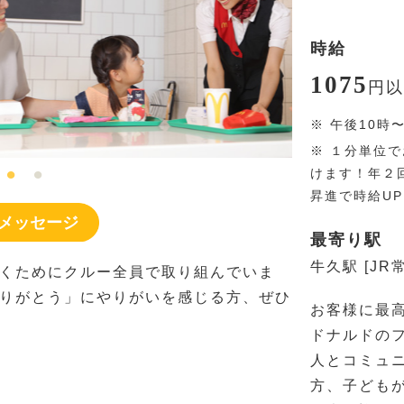
時給
1075
円
以
※
午後10時
※
１分単位で
けます！年２
昇進で時給U
メッセージ
最寄り駅
牛久駅 [JR
くためにクルー全員で取り組んでいま
りがとう」にやりがいを感じる方、ぜひ
お客様に最
ドナルドの
人とコミュ
方、子ども