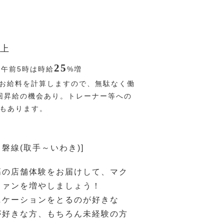
上
25
〜午前5時は時給
%
増
お給料を計算しますので、無駄なく働
回昇給の機会あり。トレーナー等への
Pもあります。
常磐線(取手～いわき)]
高の店舗体験をお届けして、マク
ファンを増やしましょう！
ニケーションをとるのが好きな
が好きな方、もちろん未経験の方