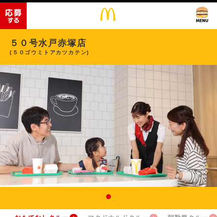
５０号水戸赤塚店
(５０ゴウミトアカツカテン)