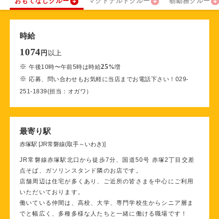
おもてなしクルー
マクドナルドクルー
朝勤務クルー
時給
1074
以上
円
※
25
午後10時〜午前5時は時給
%
増
※
応募、問い合わせもお気軽に当店までお電話下さい！029-
251-1839(担当：オガワ）
最寄り駅
赤塚駅 [JR常磐線(取手～いわき)]
JR常磐線赤塚駅北口から徒歩7分、国道50号 赤塚2丁目交差
点そば、ガソリンスタンド隣のお店です。
店舗周辺は住宅が多くあり、ご近所の皆さまを中心にご利用
いただいております。
働いている仲間は、高校、大学、専門学校生からシニア層ま
でと幅広く、多種多様な人たちと一緒に働ける職場です！