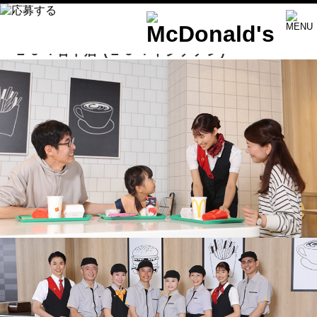
２９４石下店
(２９４イシゲテン)