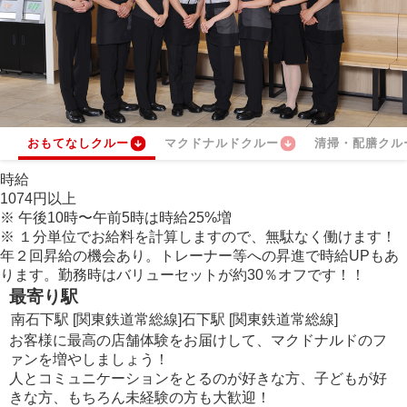
おもてなしクルー
マクドナルドクルー
清掃・配膳クル
時給
1074
円
以上
※
午後10時〜午前5時は時給
25
%
増
※
１分単位でお給料を計算しますので、無駄なく働けます！
年２回昇給の機会あり。トレーナー等への昇進で時給UPもあ
ります。勤務時はバリューセットが約
30
％
オフです！！
最寄り駅
南石下駅 [関東鉄道常総線]
石下駅 [関東鉄道常総線]
お客様に最高の店舗体験をお届けして、マクドナルドのフ
ァンを増やしましょう！
人とコミュニケーションをとるのが好きな方、子どもが好
きな方、もちろん未経験の方も大歓迎！