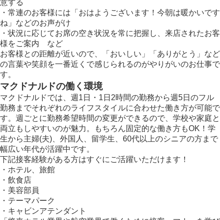
意する
・常連のお客様には「おはようございます！今朝は暖かいです
ね」などのお声がけ
・状況に応じてお席の空き状況を常に把握し、来店されたお客
様をご案内 など
お客様との距離が近いので、「おいしい」「ありがとう」など
の言葉や笑顔を一番近くで感じられるのがやりがいのお仕事で
す。
マクドナルドの働く環境
マクドナルドでは、週1日・1日2時間の勤務から週5日のフル
勤務までそれぞれのライフスタイルに合わせた働き方が可能で
す。週ごとに勤務希望時間の変更ができるので、学校や家庭と
両立もしやすいのが魅力。もちろん固定的な働き方もOK！学
生から主婦(夫)、外国人、留学生、60代以上のシニアの方まで
幅広い年代が活躍中です。
下記接客経験がある方はすぐにご活躍いただけます！
・ホテル、旅館
・飲食店
・美容部員
・テーマパーク
・キャビンアテンダント