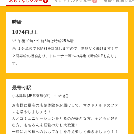
おもてなしクルー
マクドナルドクルー
清掃・配膳クル
時給
1074
以上
円
※
25
午後10時〜午前5時は時給
%
増
※
１分単位でお給料を計算しますので、無駄なく働けます！年
２回昇給の機会あり。トレーナー等への昇進で時給UPもありま
す。
最寄り駅
小木津駅 [JR常磐線(取手～いわき)]
お客様に最高の店舗体験をお届けして、マクドナルドのファ
ンを増やしましょう！
人とコミュニケーションをとるのが好きな方、子どもが好き
な方、もちろん未経験の方も大歓迎！
一緒にお客様へのおもてなしを考え楽しく働きましょう！！