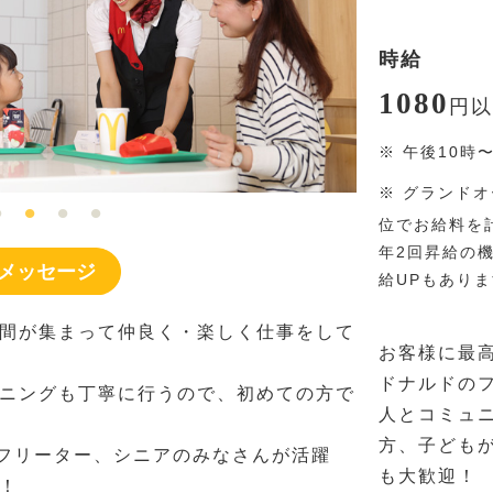
時給
1080
円
以
※
午後10時
※
グランドオ
位でお給料を
年2回昇給の
メッセージ
給UPもあり
間が集まって仲良く・楽しく仕事をして
お客様に最
ドナルドの
ニングも丁寧に行うので、初めての方で
人とコミュ
方、子ども
、フリーター、シニアのみなさんが活躍
も大歓迎！
！