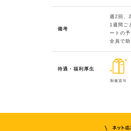
週2回、
1週間ご
備考
ートの予
全員で助
待遇・福利厚生
制服貸与