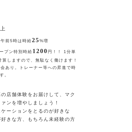
上
25
〜午前5時は時給
%
増
1200
ープン特別時給
円
！！ 1分単
計算しますので、無駄なく働けます！
機会あり。トレーナー等への昇進で時
ます。
高の店舗体験をお届けして、マク
ファンを増やしましょう！
ニケーションをとるのが好きな
が好きな方、もちろん未経験の方