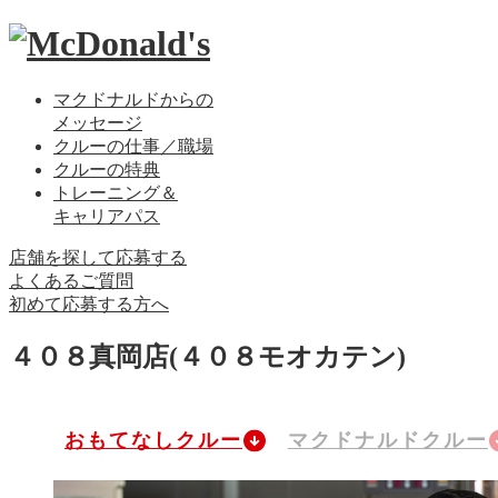
マクドナルドからの
メッセージ
クルーの仕事／職場
クルーの特典
トレーニング＆
キャリアパス
店舗を探して応募する
よくあるご質問
初めて応募する方へ
４０８真岡店
(４０８モオカテン)
おもてなしクルー
マクドナルドクルー