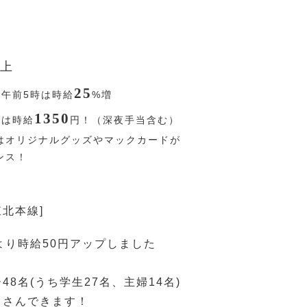
上
25
〜午前5時は時給
%
増
1350
降は時給
円
！（深夜手当含む）
はオリジナルグッズやマックカードが
ンス！
東北本線]
より時給50円アップしました
48名(うち学生27名、主婦14名)
くさんできます！