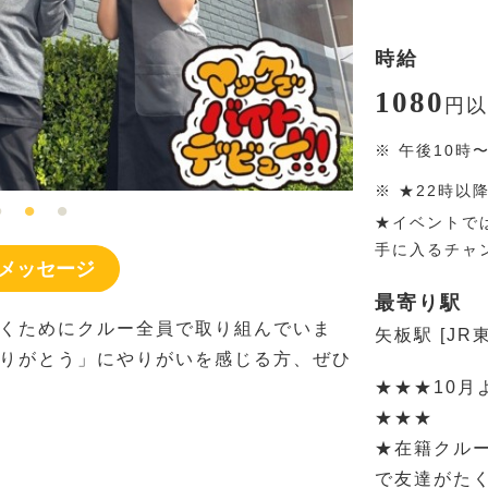
時給
1080
円
以
※
午後10時
※
★22時以
★イベントで
手に入るチャ
メッセージ
最寄り駅
くためにクルー全員で取り組んでいま
矢板駅 [JR
りがとう」にやりがいを感じる方、ぜひ
★★★10月
★★★
★在籍クルー
で友達がた