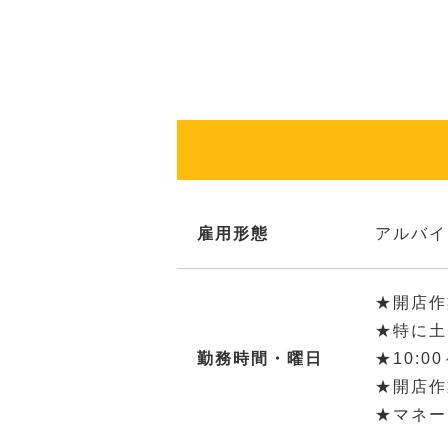
雇用形態
アルバイ
★開店作
★特に土
勤務時間・曜日
★10:0
★開店作業
★マネー