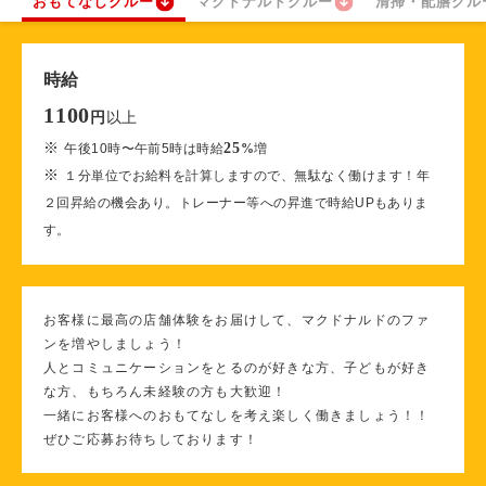
おもてなしクルー
マクドナルドクルー
清掃・配膳クル
時給
1100
以上
円
※
25
午後10時〜午前5時は時給
%
増
※
１分単位でお給料を計算しますので、無駄なく働けます！年
２回昇給の機会あり。トレーナー等への昇進で時給UPもありま
す。
お客様に最高の店舗体験をお届けして、マクドナルドのファ
ンを増やしましょう！
人とコミュニケーションをとるのが好きな方、子どもが好き
な方、もちろん未経験の方も大歓迎！
一緒にお客様へのおもてなしを考え楽しく働きましょう！！
ぜひご応募お待ちしております！