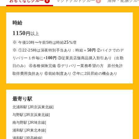
おもてなしクルー
マクドナルドクルー
清掃・配膳クル
時給
1150
以上
円
※
25
午後10時〜午前5時は時給
%
増
※
50
①22-25時は深夜特別手当あり：時給＋
円
②バイクでのデ
100
リバリー１件毎に+
円
③従業員店舗商品購入割引あり（出勤
日のみ） ④各種保険完備 ⑤デリバリー業務希望の方 原付免許
取得費用負担あり ⑥前給制度あり ⑦年に2回昇給の機会あり
最寄り駅
北浦和駅 [JR京浜東北線]
与野駅 [JR京浜東北線]
南与野駅 [JR埼京線]
浦和駅 [JR東北本線]
浦和駅 [JR高崎線]