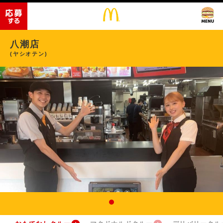
八潮店
(ヤシオテン)