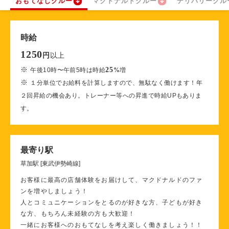
おもてなしクルー
マクドナルドクルー
デリバリークル
時給
1250
以上
円
※
25
午後10時〜午前5時は時給
%
増
※
１分単位でお給料を計算しますので、無駄なく働けます！年
２回昇給の機会あり。トレーナー等への昇進で時給UPもありま
す。
最寄り駅
草加駅 [東武伊勢崎線]
お客様に最高の店舗体験をお届けして、マクドナルドのファ
ンを増やしましょう！
人とコミュニケーションをとるのが好きな方、子どもが好き
な方、もちろん未経験の方も大歓迎！
一緒にお客様へのおもてなしを考え楽しく働きましょう！！