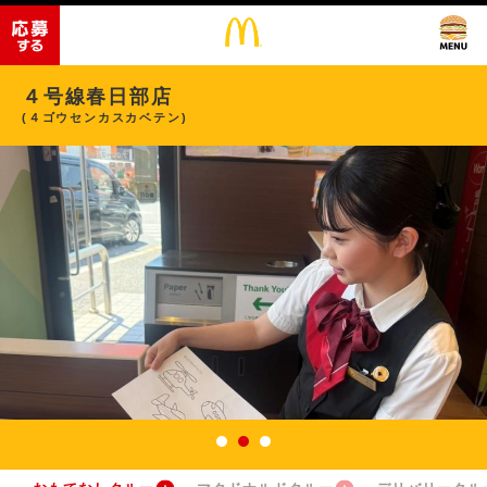
４号線春日部店
(４ゴウセンカスカベテン)