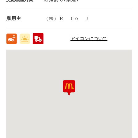
雇用主
（株）Ｒ ｔｏ Ｊ
アイコンについて