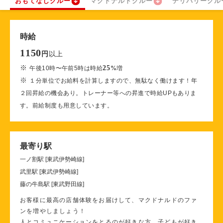
おもてなしクルー
マクドナルドクルー
デリバリークル
時給
1150
以上
円
※
25
午後10時〜午前5時は時給
%
増
※
１分単位でお給料を計算しますので、無駄なく働けます！年
２回昇給の機会あり。トレーナー等への昇進で時給UPもありま
す。前給制度も用意しています。
最寄り駅
一ノ割駅 [東武伊勢崎線]
武里駅 [東武伊勢崎線]
藤の牛島駅 [東武野田線]
お客様に最高の店舗体験をお届けして、マクドナルドのファ
ンを増やしましょう！
人とコミュニケーションをとるのが好きな方、子どもが好き