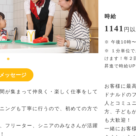
時給
1141
円
以
※
午後10時
※
１分単位で
けます！年２
昇進で時給U
メッセージ
お客様に最
間が集まって仲良く・楽しく仕事をして
ドナルドの
人とコミュ
ニングも丁寧に行うので、初めての方で
方、子ども
も大歓迎！
、フリーター、シニアのみなさんが活躍
一緒にお客
！