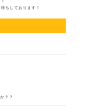
！！
お待ちしております！
んか？？