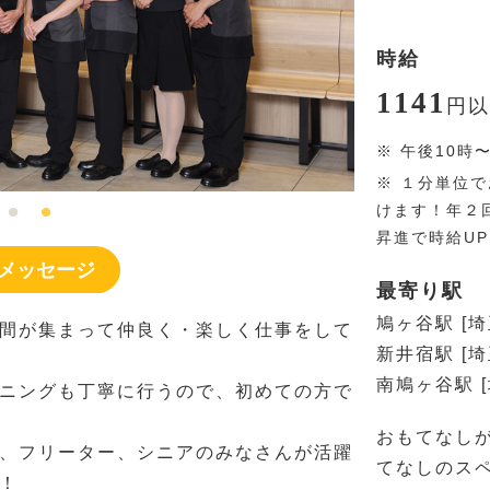
時給
1141
円
以
※
午後10時
※
１分単位で
けます！年２
昇進で時給U
メッセージ
最寄り駅
鳩ヶ谷駅 [
間が集まって仲良く・楽しく仕事をして
新井宿駅 [
南鳩ヶ谷駅 
ニングも丁寧に行うので、初めての方で
おもてなし
、フリーター、シニアのみなさんが活躍
てなしのス
！