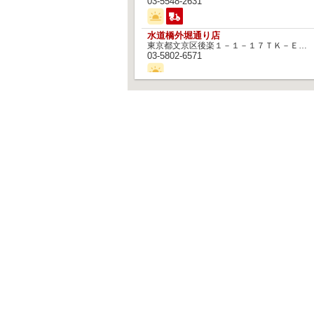
03-5548-2631
水道橋外堀通り店
東京都文京区後楽１－１－１７ＴＫ－ＥＡＳＴビル
03-5802-6571
神田末広町店
東京都千代田区外神田５－２－１
03-5688-7126
勝どき駅前店
東京都中央区勝どき２－１０－１２
03-3520-8598
門前仲町店
アルバイト情報トップ
マク
東京都江東区門前仲町１－８－８
03-3643-7102
クル
クル
神谷町駅前店
東京都港区虎ノ門５－２－５神谷町ＭＴコート
トレ
03-5843-8203
両国駅西口店