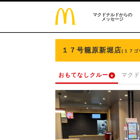
マクドナルドからの
メッセージ
１７号籠原新堀店
(１７
おもてなしクルー
マクド