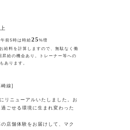
上
25
〜午前5時は時給
%
増
お給料を計算しますので、無駄なく働
回昇給の機会あり。トレーナー等への
Pもあります。
高崎線]
1月にリニューアルいたしました。お
に過ごせる環境に生まれ変わった
高の店舗体験をお届けして、マク