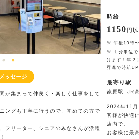
時給
1150
円
以
※
午後10時
※
１分単位で
けます！年２
昇進で時給U
メッセージ
最寄り駅
籠原駅 [JR
間が集まって仲良く・楽しく仕事をして
2024年1
ニングも丁寧に行うので、初めての方で
客様が快適
店内で、
、フリーター、シニアのみなさんが活躍
お客様に最
！