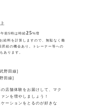
上
25
〜午前5時は時給
%
増
お給料を計算しますので、無駄なく働
回昇給の機会あり。トレーナー等への
Pもあります。
東武野田線]
野田線]
高の店舗体験をお届けして、マク
ファンを増やしましょう！
ニケーションをとるのが好きな