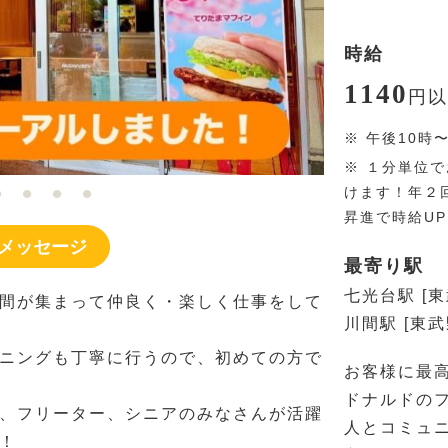
時給
1140
円
以
※
午後10時
※
１分単位で
けます！年２
昇進で時給U
メッセージ
最寄り駅
七光台駅 [
間が集まって仲良く・楽しく仕事をして
川間駅 [東武
ニングも丁寧に行うので、初めての方で
お客様に最
ドナルドの
、フリーター、シニアのみなさんが活躍
人とコミュ
！