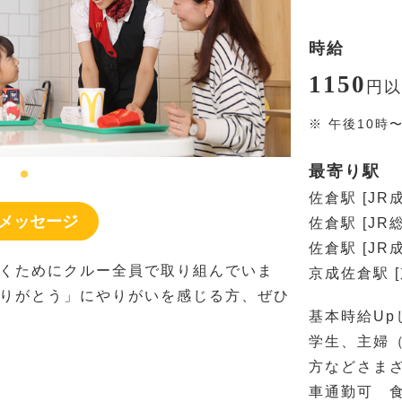
時給
1150
円
以
※
午後10時
最寄り駅
佐倉駅 [J
メッセージ
佐倉駅 [JR
佐倉駅 [JR
くためにクルー全員で取り組んでいま
京成佐倉駅 
りがとう」にやりがいを感じる方、ぜひ
基本時給Up
学生、主婦
方などさま
車通勤可 