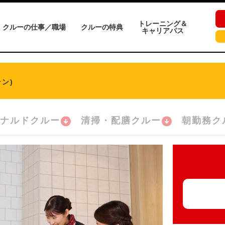
トレーニング＆
クルーの仕事／職場
クルーの特典
キャリアパス
ン)
ナルドクルー
清掃・配膳クルー
朝勤務ク