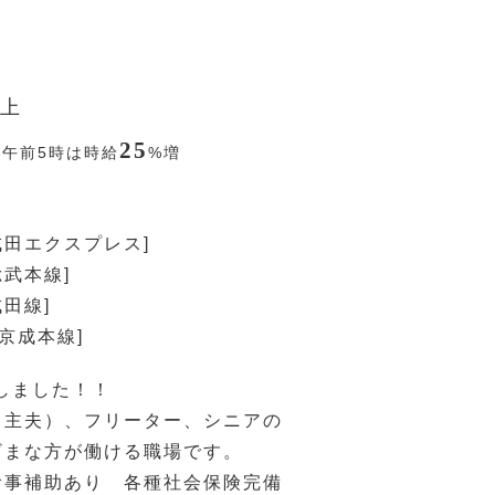
上
25
〜午前5時は時給
%
増
R成田エクスプレス]
総武本線]
成田線]
[京成本線]
しました！！
（主夫）、フリーター、シニアの
ざまな方が働ける職場です。
食事補助あり 各種社会保険完備