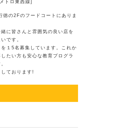
京メトロ東西線]
南行徳の2Fのフードコートにありま
一緒に皆さんと雰囲気の良い店を
たいです。
フを１5名募集しています。これか
事したい方も安心な教育プログラ
す。
しております!