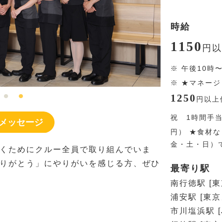
時給
1150
円
以
※
午後10時
※
★マネージ
1250
円
以上
祝 1時間手
メッセージ
円
） ★食材
金・土・日）
くためにクルー全員で取り組んでいま
りがとう」にやりがいを感じる方、ぜひ
最寄り駅
南行徳駅 [
浦安駅 [東
市川塩浜駅 [