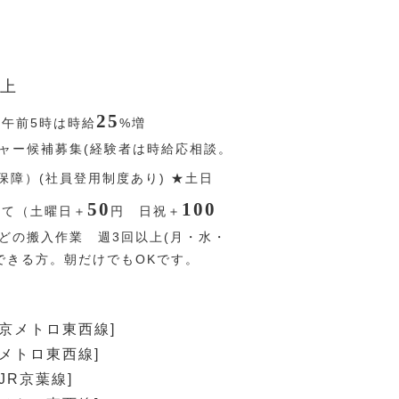
上
25
〜午前5時は時給
%
増
ャー候補募集(経験者は時給応相談。
保障）(社員登用制度あり) ★土日
50
100
当て（土曜日＋
円
日祝＋
などの搬入作業 週3回以上(月・水・
できる方。朝だけでもOKです。
東京メトロ東西線]
京メトロ東西線]
JR京葉線]