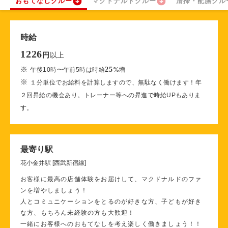
おもてなしクルー
マクドナルドクルー
清掃・配膳クル
時給
1226
以上
円
※
25
午後10時〜午前5時は時給
%
増
※
１分単位でお給料を計算しますので、無駄なく働けます！年
２回昇給の機会あり。トレーナー等への昇進で時給UPもありま
す。
最寄り駅
花小金井駅 [西武新宿線]
お客様に最高の店舗体験をお届けして、マクドナルドのファ
ンを増やしましょう！
人とコミュニケーションをとるのが好きな方、子どもが好き
な方、もちろん未経験の方も大歓迎！
一緒にお客様へのおもてなしを考え楽しく働きましょう！！