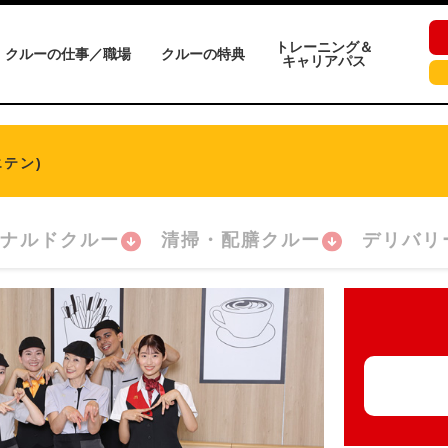
トレーニング＆
クルーの仕事／職場
クルーの特典
キャリアパス
テン)
ナルドクルー
清掃・配膳クルー
デリバリ