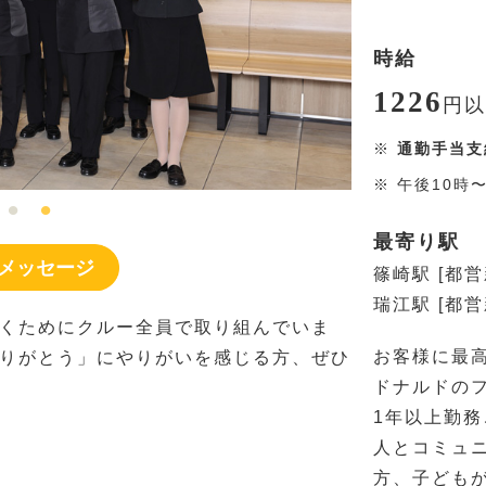
時給
1226
円
以
※
通勤手当支
※
午後10時
最寄り駅
メッセージ
篠崎駅 [都営
瑞江駅 [都営
くためにクルー全員で取り組んでいま
お客様に最
りがとう」にやりがいを感じる方、ぜひ
ドナルドの
1年以上勤務
人とコミュ
方、子ども